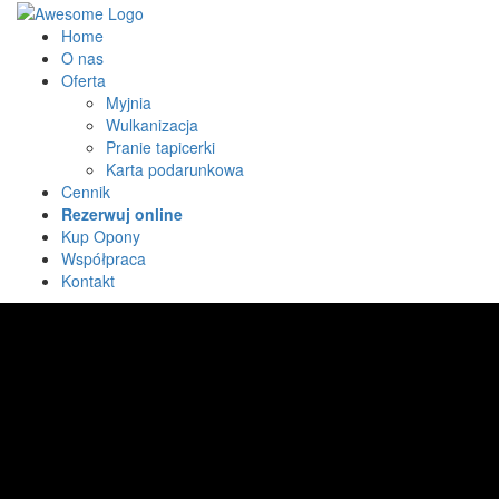
Home
O nas
Oferta
Myjnia
Wulkanizacja
Pranie tapicerki
Karta podarunkowa
Cennik
Rezerwuj online
Kup Opony
Współpraca
Kontakt