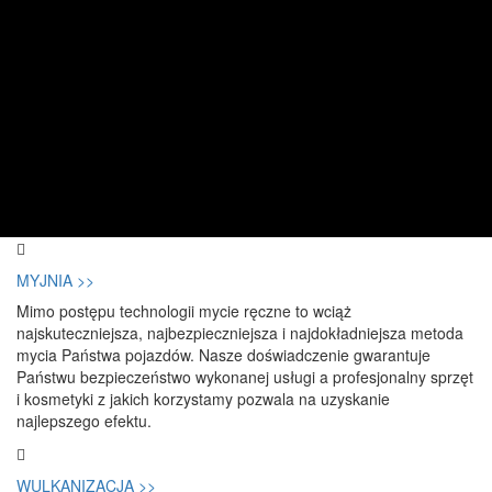
MYJNIA >>
Mimo postępu technologii mycie ręczne to wciąż
najskuteczniejsza, najbezpieczniejsza i najdokładniejsza metoda
mycia Państwa pojazdów. Nasze doświadczenie gwarantuje
Państwu bezpieczeństwo wykonanej usługi a profesjonalny sprzęt
i kosmetyki z jakich korzystamy pozwala na uzyskanie
najlepszego efektu.
WULKANIZACJA >>