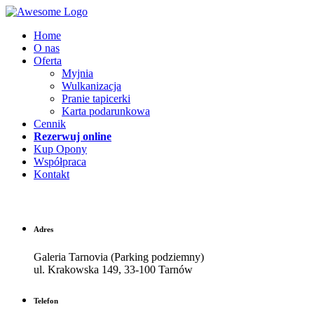
Home
O nas
Oferta
Myjnia
Wulkanizacja
Pranie tapicerki
Karta podarunkowa
Cennik
Rezerwuj online
Kup Opony
Współpraca
Kontakt
Adres
Galeria Tarnovia (Parking podziemny)
ul. Krakowska 149, 33-100 Tarnów
Telefon