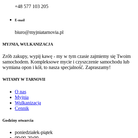
+48 577 103 205
E-mail
biuro@myjniatarnovia.pl
MYJNIA, WULKANIZACJA
Zrób zakupy, wypij kawę - my w tym czasie zajmiemy się Twoim
samochodem. Kompleksowe mycie i czyszczenie samochodu lub
wymiana opon i kół, to nasza specjalność. Zapraszamy!
WITAMY W TARNOVII
O nas
Myjnia
Wulkanizacja
Cennik
Godziny otwarcia
poniedziałek-piątek
09:00-20:00