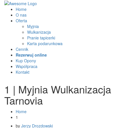
Home
O nas
Oferta
Myjnia
Wulkanizacja
Pranie tapicerki
Karta podarunkowa
Cennik
Rezerwuj online
Kup Opony
Współpraca
Kontakt
1 | Myjnia Wulkanizacja
Tarnovia
Home
1
by
Jerzy Drozdowski