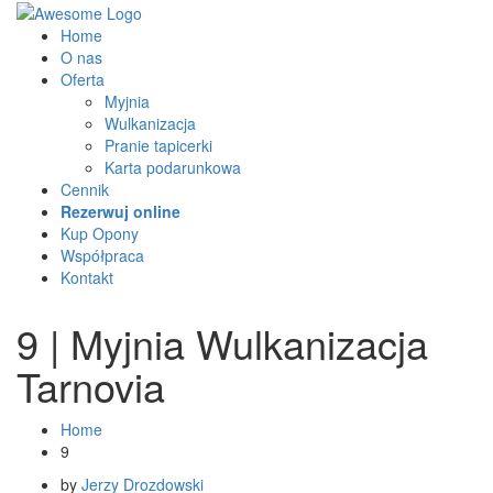
Home
O nas
Oferta
Myjnia
Wulkanizacja
Pranie tapicerki
Karta podarunkowa
Cennik
Rezerwuj online
Kup Opony
Współpraca
Kontakt
9 | Myjnia Wulkanizacja
Tarnovia
Home
9
by
Jerzy Drozdowski