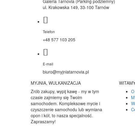
Galeria Tarnovia (Parking podziemny)
ul. Krakowska 149, 33-100 Tarnów
Telefon
+48 577 103 205
E-mail
biuro@myjniatarnovia.pl
MYJNIA, WULKANIZACJA
WITAMY
Zrób zakupy, wypij kawę - my w tym
O
czasie zajmiemy się Twoim
M
samochodem. Kompleksowe mycie i
W
czyszczenie samochodu lub wymiana
C
opon i kół, to nasza specjalność.
Zapraszamy!